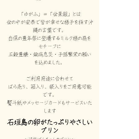
「ゆがふ」＝「世果報」とは
世の中が安泰で皆が幸せな様子を指す沖
縄の言葉です。
白保の豊年祭に登場するミルク様の扇を
モチーフに
五穀豊穣・無病息災・子孫繁栄の願い
を込めました。
​ご利用用途に合わせて
ばら売り、箱入り、袋入りをご用意可能
です。
熨斗紙やメッセージカードもサービスいた
します
​石垣島の卵がたっぷりやさしい
プリン